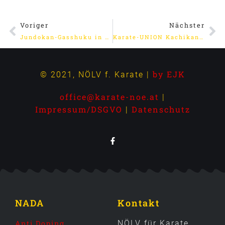
Voriger
Nächster
Jundokan-Gasshuku in Okinawa
Karate-UNION Kachikan Neulengbach
by EJK
© 2021, NÖLV f. Karate |
office@karate-noe.at
|
Impressum/DSGVO
Datenschutz
|
NADA
Kontakt
Anti Doping
NÖLV für Karate