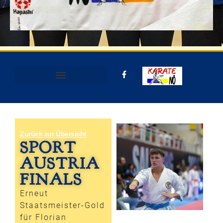
Zurück zur Übersicht
SPORT
AUSTRIA
FINALS
Erneut
Staatsmeister-Gold
für Florian