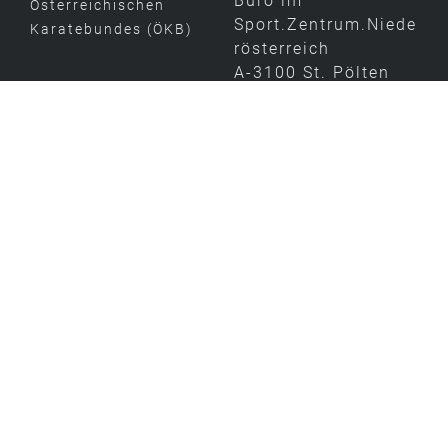
Büro im
Österreichischen
Sport.Zentrum.Niede
Karatebundes (ÖKB)
rösterreich
A-3100 St. Pölten
Dr. Adolf Schärf
Straße 25
ZVR-Zahl.
292189511
E-
erhard.kellne
Mail:
r@karate-noe.at
http://www.ka
Web:
rate-noe.at/
Förderer