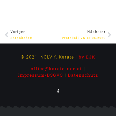
Voriger
Nächster
Ehrenkodex
Protokoll VS 15.06.2020
by EJK
© 2021, NÖLV f. Karate |
office@karate-noe.at
|
Impressum/DSGVO
Datenschutz
|