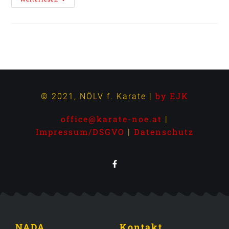
by EJK
© 2021, NÖLV f. Karate |
office@karate-noe.at
|
Impressum/DSGVO
Datenschutz
|
NADA
Kontakt